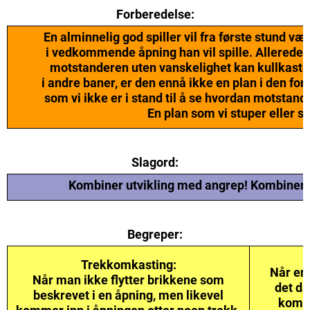
Forberedelse:
En alminnelig god spiller vil fra første stund væ
i vedkommende åpning han vil spille. Allerede d
motstanderen uten vanskelighet kan kullkaste d
i andre baner, er den ennå ikke en plan i den for
som vi ikke er i stand til å se hvordan motstand
En plan som vi stuper eller s
Slagord:
Kombiner utvikling med angrep! Kombiner f
Begreper:
Trekkomkasting:
Når en 
Når man ikke flytter brikkene som
det da
beskrevet i en åpning, men likevel
komme