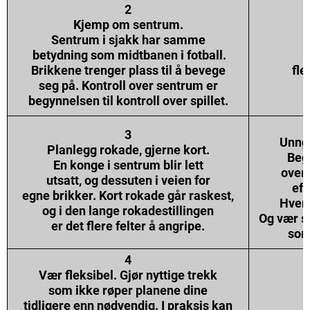
2
Kjemp om sentrum.
Sentrum i sjakk har samme
betydning som midtbanen i fotball.
F
Brikkene trenger plass til å bevege
fle
seg på. Kontroll over sentrum er
begynnelsen til kontroll over spillet.
3
Unng
Planlegg rokade, gjerne kort.
Begg
En konge i sentrum blir lett
over 
utsatt, og dessuten i veien for
eff
egne brikker. Kort rokade går raskest,
Hvert
og i den lange rokadestillingen
Og vær s
er det flere felter å angripe.
som
4
Vær fleksibel. Gjør nyttige trekk
som ikke røper planene dine
tidligere enn nødvendig. I praksis kan