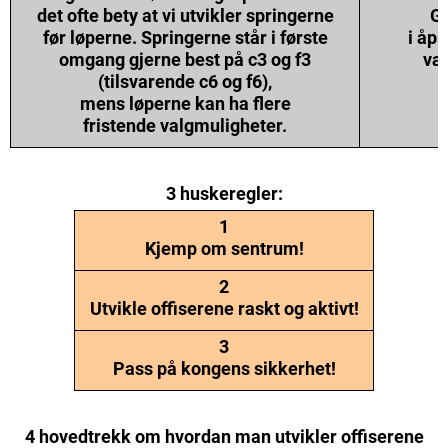
det ofte bety at vi utvikler springerne
Gå
før løperne. Springerne står i første
i åpn
omgang gjerne best på c3 og f3
væ
(tilsvarende c6 og f6),
mens løperne kan ha flere
fristende valgmuligheter.
3 huskeregler:
1
Kjemp om sentrum!
2
Utvikle offiserene raskt og aktivt!
3
Pass på kongens sikkerhet!
4 hovedtrekk om hvordan man utvikler offiserene