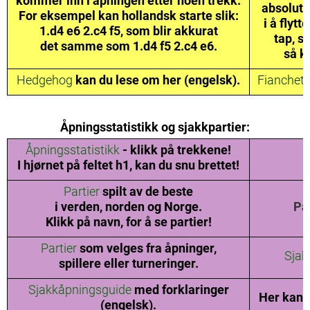
kommer inn i åpningen etter noen trekk.
absolutt
For eksempel kan hollandsk starte slik:
i å flyt
1.d4 e6 2.c4 f5, som blir akkurat
tap, s
det samme som 1.d4 f5 2.c4 e6.
så ka
Hedgehog
kan du lese om her (engelsk).
Fianchett
Åpningsstatistikk og sjakkpartier:
Åpningsstatistikk
- klikk på trekkene!
I hjørnet på feltet h1, kan du snu brettet!
Partier
spilt av de beste
i verden, norden og Norge.
Par
Klikk på navn, for å se partier!
Partier
som velges fra åpninger,
Sjak
spillere eller turneringer.
Sjakkåpningsguide
med forklaringer
Her kan 
(engelsk).