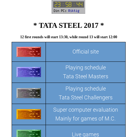
* TATA STEEL 2017 *
12 first rounds will start 13:30, while round 13 will start 12:00
Official site
Playing schedule
Tata Steel Masters
Playing schedule
Tata Steel Challengers
Super computer evaluation
Mainly for games of M.C.
Live games