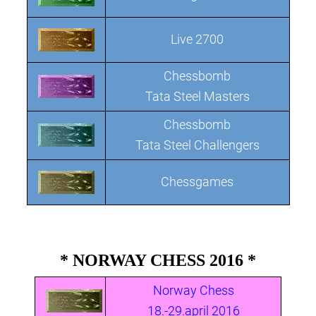
Live 2700
Chessbomb
Tata Steel Masters
Chessbomb
Tata Steel Challengers
Chessgames
* NORWAY CHESS 2016 *
Norway Chess
18.-29.april 2016