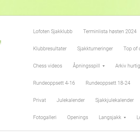
Lofoten Sjakklubb
Terminlista høsten 2024
!
Klubbresultater
Sjakkturneringer
Top of 
Chess videos
Åpningsspill
Arkiv hurti
Rundeoppsett 4-16
Rundeoppsett 18-24
Privat
Julekalender
Sjakkjulekalender
Fotogalleri
Openings
Langsjakk
L