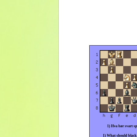
1) Hva bør svart sp
1) What should black