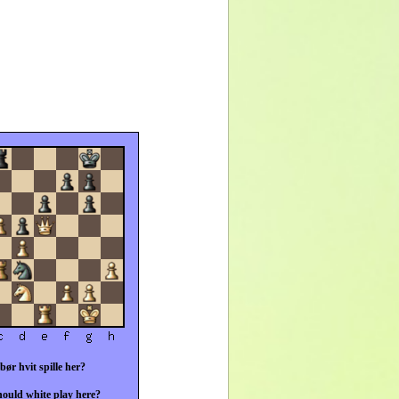
bør hvit spille her?
ould white play here?