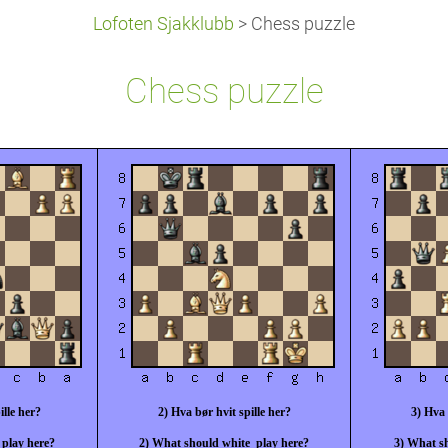
Lofoten Sjakklubb
>
Chess puzzle
Chess puzzle
ille her?
2) Hva bør hvit spille her?
3) Hva 
 play here?
2) What should white play here?
3) What sh