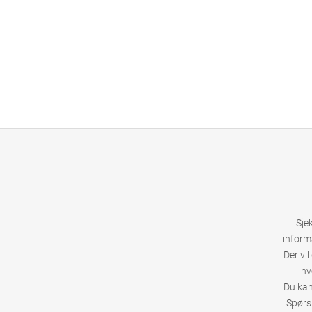
Sje
inform
Der vil
hv
Du kan
Spørsm