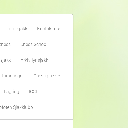
Lofotsjakk
Kontakt oss
chess
Chess School
gsjakk
Arkiv lynsjakk
Turneringer
Chess puzzle
Lagring
ICCF
ofoten Sjakklubb