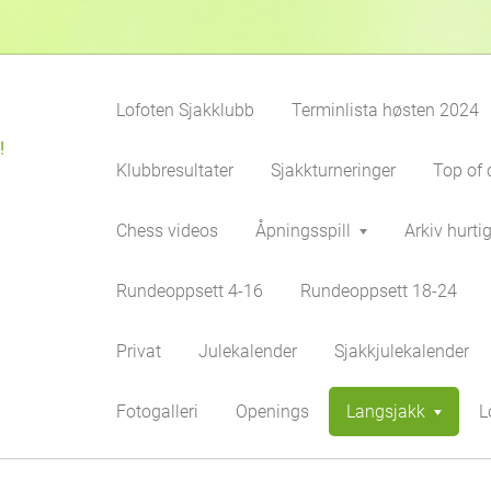
Lofoten Sjakklubb
Terminlista høsten 2024
!
Klubbresultater
Sjakkturneringer
Top of 
Chess videos
Åpningsspill
Arkiv hurti
Rundeoppsett 4-16
Rundeoppsett 18-24
Privat
Julekalender
Sjakkjulekalender
Fotogalleri
Openings
Langsjakk
L