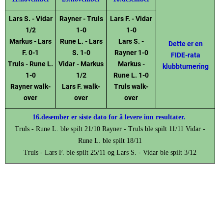
Lars S. - Vidar
Rayner - Truls
Lars F. - Vidar
1/2
1-0
1-0
Markus - Lars
Rune L. - Lars
Lars S. -
Dette er en
F. 0-1
S. 1-0
Rayner 1-0
FIDE-rata
Truls - Rune L.
Vidar - Markus
Markus -
klubbturnering
1-0
1/2
Rune L. 1-0
Rayner walk-
Lars F. walk-
Truls walk-
over
over
over
16.desember er siste dato for å levere inn resultater.
Truls - Rune L. ble spilt 21/10 Rayner - Truls ble spilt 11/11 Vidar -
Rune L. ble spilt 18/11
Truls - Lars F. ble spilt 25/11 og Lars S. - Vidar ble spilt 3/12