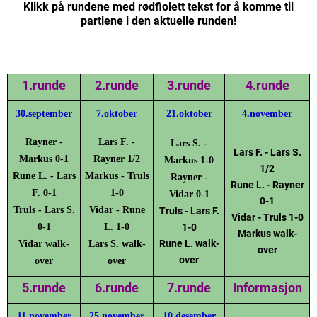
Klikk på rundene med rødfiolett tekst for å komme til
partiene i den aktuelle runden!
1.runde
2.runde
3.runde
4.runde
30.september
7.oktober
21.oktober
4.november
Rayner -
Lars F. -
Lars S. -
Lars F. - Lars S.
Markus 0-1
Rayner 1/2
Markus 1-0
1/2
Rune L. - Lars
Markus - Truls
Rayner -
Rune L. - Rayner
F. 0-1
1-0
Vidar 0-1
0-1
Truls - Lars S.
Vidar - Rune
Truls - Lars F.
Vidar - Truls 1-0
0-1
L. 1-0
1-0
Markus walk-
Rune L. walk-
Vidar walk-
Lars S. walk-
over
over
over
over
5.runde
6.runde
7.runde
Informasjon
11.november
25.november
10.desember