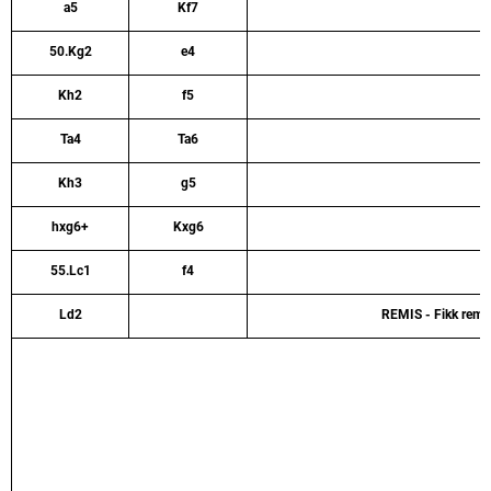
a5
Kf7
50.Kg2
e4
Kh2
f5
Ta4
Ta6
Kh3
g5
hxg6+
Kxg6
55.Lc1
f4
Ld2
REMIS - Fikk remis