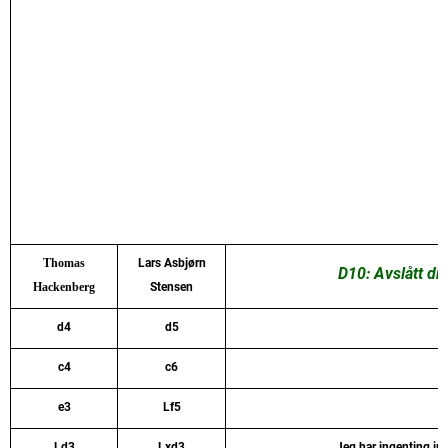
Thomas
Lars Asbjørn
D10: Avslått dr
Hackenberg
Stensen
d4
d5
c4
c6
e3
Lf5
Ld3
Lxd3
Jeg har ingenting imo