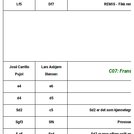
Lf5
Df7
REMIS - Fikk remis
José Carrillo
Lars Asbjørn
C07: Fransk
Pujol
Stense
n
e4
e6
d4
d5
Sd2
c5
Sd2 er det som kjennetegner 
Sgf3
Sf6
Provoserer 