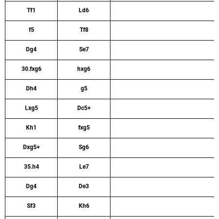
Tf1
Ld6
f5
Tf8
Dg4
Se7
30.fxg6
hxg6
Dh4
g5
Lxg5
Dc5+
Kh1
fxg5
Dxg5+
Sg6
35.h4
Le7
Dg4
De3
Sf3
Kh6