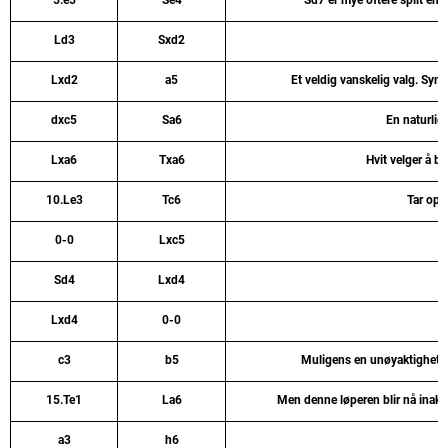
5.e5
Se4
Sd7 er mye oftere spilt en
Ld3
Sxd2
Lxd2
a5
Et veldig vanskelig valg. Synes
dxc5
Sa6
En naturlig
Lxa6
Txa6
Hvit velger å by
10.Le3
Tc6
Tar op
0-0
Lxc5
Sd4
Lxd4
Lxd4
0-0
c3
b5
Muligens en unøyaktighet. 
15.Te1
La6
Men denne løperen blir nå inakt
a3
h6