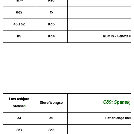
Tb7+
Ke6
Kg2
f5
45.Tb2
Kd5
h5
Kd4
REMIS - Sendte rem
Lars Asbjørn
C89: Spansk, 
Steve Wongso
Stense
n
e4
e5
Det er lenge mello
Sf3
Sc6