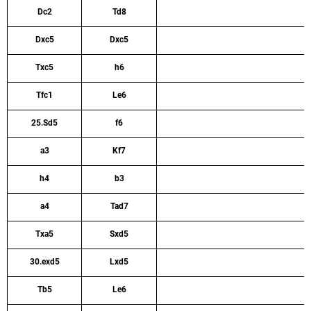
Dc2
Td8
Dxc5
Dxc5
Txc5
h6
Tfc1
Le6
25.Sd5
f6
a3
Kf7
h4
b3
a4
Tad7
Txa5
Sxd5
30.exd5
Lxd5
Tb5
Le6