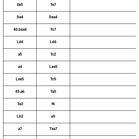
Se5
Te7
Da4
Dxa4
40.bxa4
Tc7
Ld4
Ld6
a5
Tc2
a4
Lxe5
Lxe5
Tc5
45.a6
Ta5
Ta3
f6
Lb2
e5
a7
Txa7