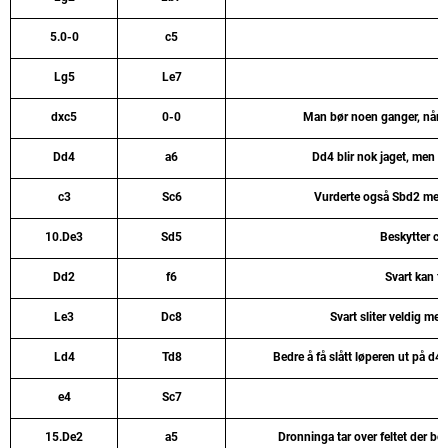
5.0-0
c5
Lg5
Le7
dxc5
0-0
Man bør noen ganger, når de
Dd4
a6
Dd4 blir nok jaget, men v
c3
Sc6
Vurderte også Sbd2 men v
10.De3
Sd5
Beskytter c5
Dd2
f6
Svart kan fo
Le3
Dc8
Svart sliter veldig me
Ld4
Td8
Bedre å få slått løperen ut på d4
e4
Sc7
15.De2
a5
Dronninga tar over feltet der bon