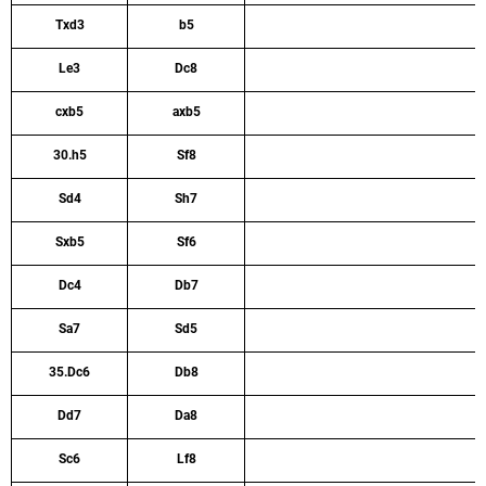
Txd3
b5
Le3
Dc8
cxb5
axb5
30.h5
Sf8
Sd4
Sh7
Sxb5
Sf6
Dc4
Db7
Sa7
Sd5
35.Dc6
Db8
Dd7
Da8
Sc6
Lf8