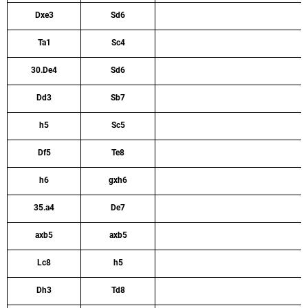
Dxe3
Sd6
Ta1
Sc4
30.De4
Sd6
Dd3
Sb7
h5
Sc5
Df5
Te8
h6
gxh6
35.a4
De7
axb5
axb5
Lc8
h5
Dh3
Td8