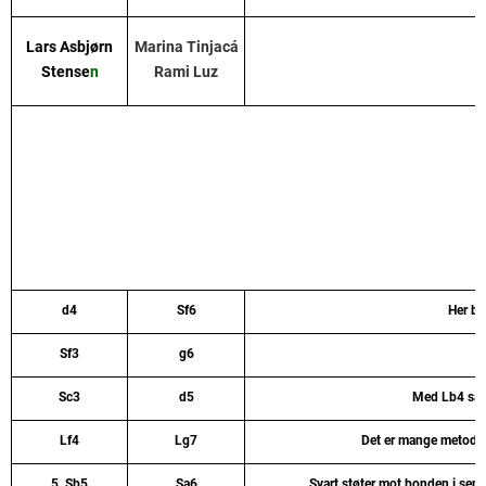
Lars Asbjørn
Marina Tinjacá
Stense
n
Rami Luz
d4
Sf6
Her bli
Sf3
g6
Sc3
d5
Med Lb4 så b
Lf4
Lg7
Det er mange metoder
5. Sb5
Sa6
Svart støter mot bonden i sentr