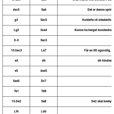
dxc5
Sa6
Det er denne spring
g3
Sxc5
Vurderte c6 istedenfor
Lg2
Sce4
Kunne ha berget bondestrukt
0-0
Sxc3
10.bxc3
Le7
Får en litt ugunstig, 
e4
d6
d6 hindrer hv
e5
dxe5
Sxe5
Dc7
Te1
Td8
15.De2
Se8
De2 skal beskytte
Lf4
Ld6