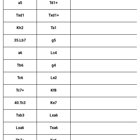
a5
Td1+
Txd1
Txd1+
Kh2
Ta1
35.Lb7
g5
a6
Lc4
Tb6
g4
Tc6
Le2
Tc7+
Kf8
40.Tc3
Ke7
Txb3
Lxa6
Lxa6
Txa6