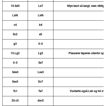
10.Sd5
Le7
Mye teori så langt, men viktig
Lxf6
Lxf6
c4
b4
Sc2
a5
g3
0-0
15.Lg2
Lg5
Plasserer løperen utenfor sp
0-0
Se7
Sde3
Lxe3
Sxe3
Dc7
Tc1
Ta7
Vurderte også Le6 og h6 men 
20.c5
dxc5