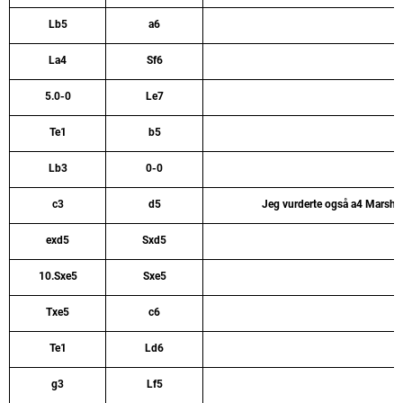
Lb5
a6
La4
Sf6
5.0-0
Le7
Te1
b5
Lb3
0-0
c3
d5
Jeg vurderte også a4 Marsha
exd5
Sxd5
10.Sxe5
Sxe5
Txe5
c6
Te1
Ld6
g3
Lf5