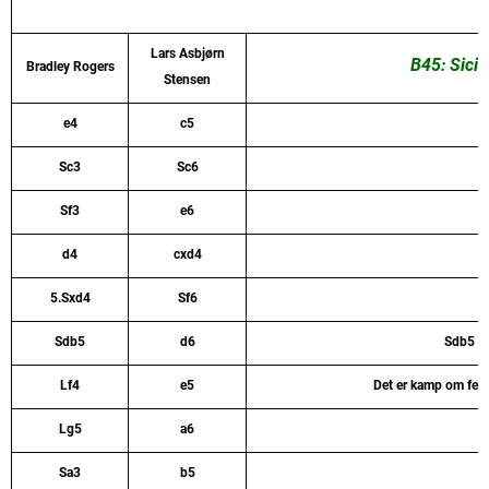
Lars Asbjørn
B45: Sicil
Bradley Rogers
Stensen
e4
c5
Sc3
Sc6
Sf3
e6
d4
cxd4
5.Sxd4
Sf6
Sdb5
d6
Sdb5 hi
Lf4
e5
Det er kamp om felte
Lg5
a6
Sa3
b5