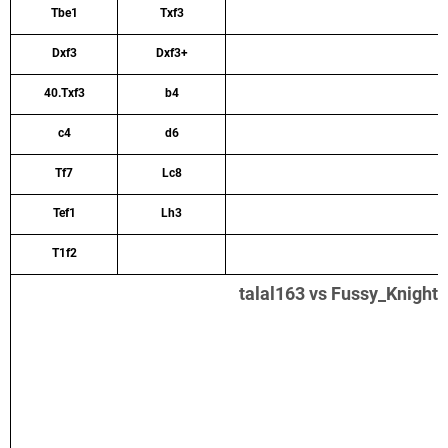
Tbe1
Txf3
Dxf3
Dxf3+
40.Txf3
b4
c4
d6
Tf7
Lc8
Tef1
Lh3
T1f2
talal163 vs Fussy_Knights