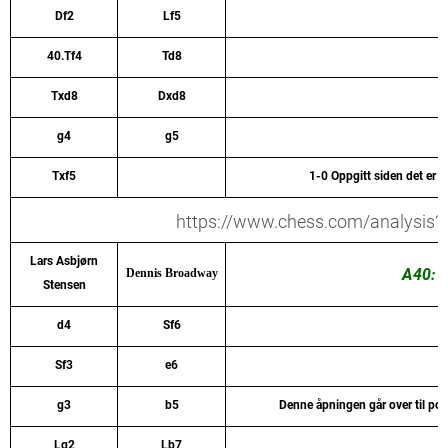
Df2
Lf5
40.Tf4
Td8
Txd8
Dxd8
g4
g5
Txf5
1-0 Oppgitt siden det er u
https://www.chess.com/analysis?
Lars Asbjørn
A40: P
Dennis Broadway
Stensen
d4
Sf6
Sf3
e6
g3
b5
Denne åpningen går over til pols
Lg2
Lb7