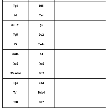
Tg4
Df5
f4
Ta4
30.Te1
g6
Tg5
Dc2
f5
Txd4
cxd4
b4
fxg6
fxg6
35.axb4
Dd2
Tg4
Ld3
Ta1
Dxb4
Ta8
De7