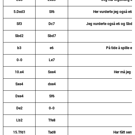
5.Dxd3
Sf6
Her vurderte jeg også e6 so
Sf3
Dc7
Jeg vurderte også e6 og Sbd7 
Sbd2
Sbd7
b3
e6
På tide å spille e6
0-0
Le7
10.e4
Sxe4
Her må jeg sl
Sxe4
dxe4
Dxe4
Sf6
De2
0-0
Lb2
Tfe8
15.Tfd1
Tad8
Har fått sentr