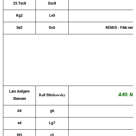
25.Txc8
Dxc8
Kg2
Le5
Se2
Dc6
REMIS - Fikk remis
Lars Asbjørn
A40: Mo
Ralf Blittkowsky
Stensen
d4
g6
e4
Lg7
Sf3
c5