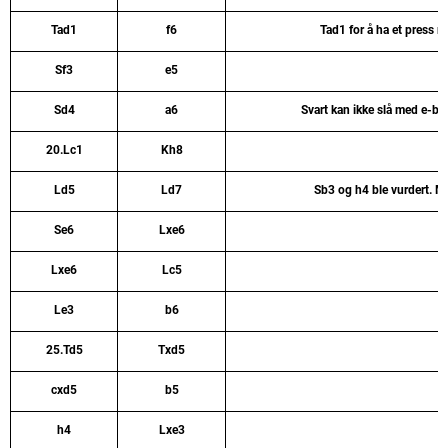
Tad1
f6
Tad1 for å ha et press mo
Sf3
e5
Sd4
a6
Svart kan ikke slå med e-b
20.Lc1
Kh8
Ld5
Ld7
Sb3 og h4 ble vurdert. M
Se6
Lxe6
Lxe6
Lc5
Le3
b6
25.Td5
Txd5
cxd5
b5
h4
Lxe3