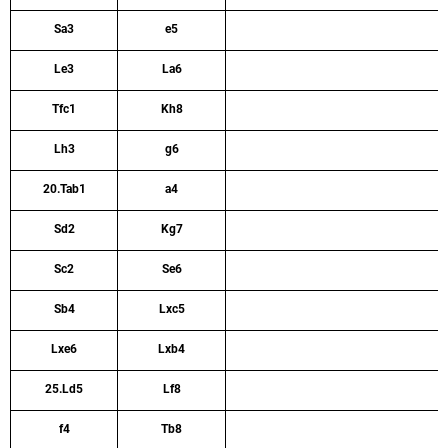
Sa3
e5
Le3
La6
Tfc1
Kh8
Lh3
g6
20.Tab1
a4
Sd2
Kg7
Sc2
Se6
Sb4
Lxc5
Lxe6
Lxb4
25.Ld5
Lf8
f4
Tb8