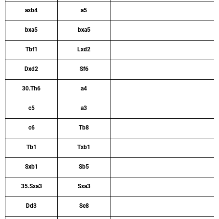
axb4
a5
bxa5
bxa5
Tbf1
Lxd2
Dxd2
Sf6
30.Th6
a4
c5
a3
c6
Tb8
Tb1
Txb1
Sxb1
Sb5
35.Sxa3
Sxa3
Dd3
Se8