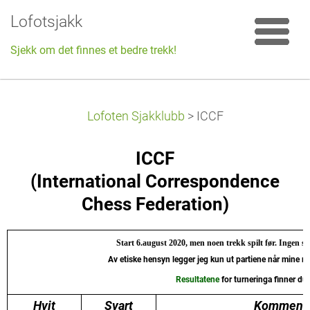
Lofotsjakk
Sjekk om det finnes et bedre trekk!
Lofoten Sjakklubb
>
ICCF
ICCF
(International Correspondence
Chess Federation)
Start 6.august 2020, men noen trekk spilt før. Ingen sl
Av etiske hensyn legger jeg kun ut partiene når mine mo
Resultatene
for turneringa finner du 
Hvit
Svart
Kommentar