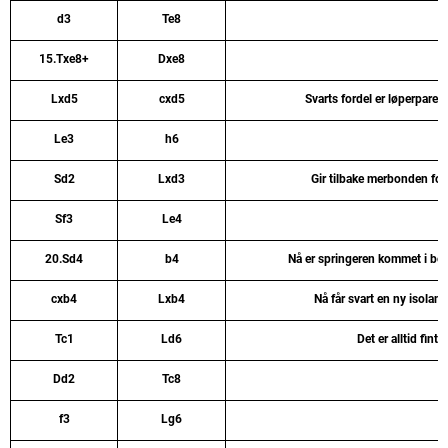
d3
Te8
15.Txe8+
Dxe8
Lxd5
cxd5
Svarts fordel er løperpare
Le3
h6
Sd2
Lxd3
Gir tilbake merbonden for 
Sf3
Le4
20.Sd4
b4
Nå er springeren kommet i best
cxb4
Lxb4
Nå får svart en ny isolani
Tc1
Ld6
Det er alltid fint 
Dd2
Tc8
f3
Lg6